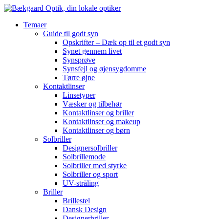
Temaer
Guide til godt syn
Opskrifter – Dæk op til et godt syn
Synet gennem livet
Synsprøve
Synsfejl og øjensygdomme
Tørre øjne
Kontaktlinser
Linsetyper
Væsker og tilbehør
Kontaktlinser og briller
Kontaktlinser og makeup
Kontaktlinser og børn
Solbriller
Designersolbriller
Solbrillemode
Solbriller med styrke
Solbriller og sport
UV-stråling
Briller
Brillestel
Dansk Design
Designerbriller