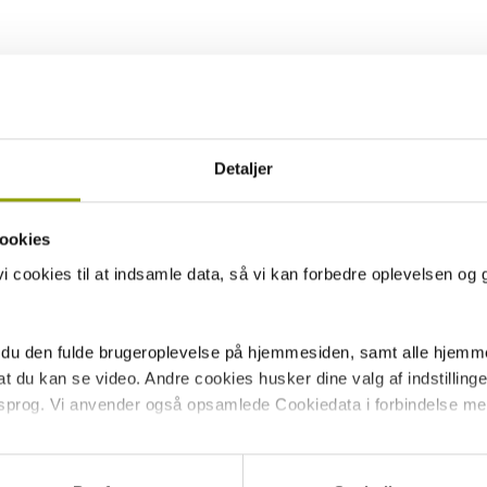
Detaljer
ookies
 cookies til at indsamle data, så vi kan forbedre oplevelsen og 
 du den fulde brugeroplevelse på hjemmesiden, samt alle hjemme
 du kan se video. Andre cookies husker dine valg af indstillinger 
 sprog. Vi anvender også opsamlede Cookiedata i forbindelse me
 giver du samtykke til alle disse formål. Du kan også vælge at tilk
tte checkboksene ud for formålet, og derefter trykke på 'Gem inds