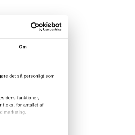
Om
gøre det så personligt som
sidens funktioner,
f.eks. for antallet af
d marketing.
endegive, hvilke formål du vil
tillinger'.