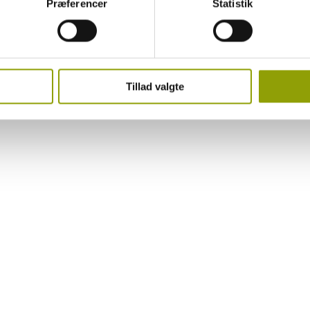
Præferencer
Statistik
rug af cookies og andre teknologier, samt om vores indsamling
ke på linket til Persondatapolitik i bunden af vores hjemmeside.
istanke om at det ...
Læs mere
Tillad valgte