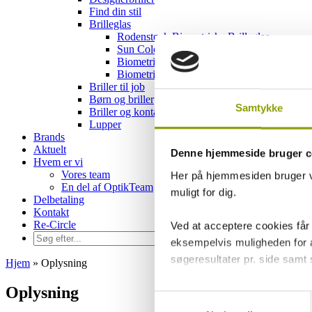
Find din stil
Brilleglas
Rodenstock Biometriske Brilleglas
Sun Colormatic
Biometric Intelligent Glasses
Biometrisk intelligente brilleglas
Briller til job
Børn og briller
Samtykke
Briller og kontaktlinser
Lupper
Brands
Aktuelt
Denne hjemmeside bruger c
Hvem er vi
Vores team
Her på hjemmesiden bruger vi
En del af OptikTeam
muligt for dig.
Delbetaling
Kontakt
Re-Circle
Ved at acceptere cookies får
eksempelvis muligheden for at
søgeresultater pr. side samt
Hjem
»
Oplysning
Oplysning
Ved at trykke på 'Tillad alle'
Samtykkevalg
give samtykke til ved at beny