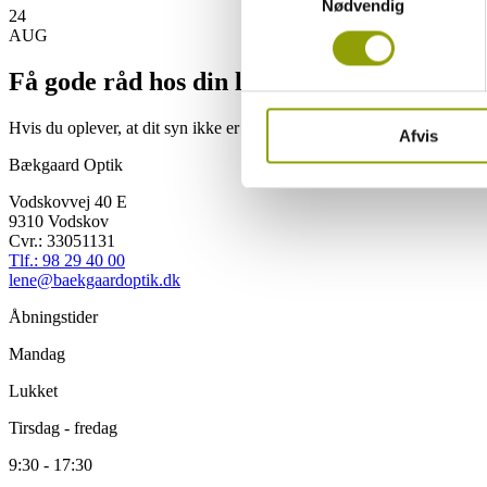
Nødvendig
24
AUG
Du kan læse mere om vores b
personoplysninger ved at tryk
Få gode råd hos din lokale optiker
Hvis du oplever, at dit syn ikke er som det har været, eller du har en m
Afvis
Bækgaard Optik
Vodskovvej 40 E
9310 Vodskov
Cvr.: 33051131
Tlf.: 98 29 40 00
lene@baekgaardoptik.dk
Åbningstider
Mandag
Lukket
Tirsdag - fredag
9:30 - 17:30