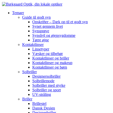
Temaer
Guide til godt syn
Opskrifter – Dæk op til et godt syn
Synet gennem livet
Synsprøve
Synsfejl og øjensygdomme
Tørre øjne
Kontaktlinser
Linsetyper
Væsker og tilbehør
Kontaktlinser og briller
Kontaktlinser og makeup
Kontaktlinser og børn
Solbriller
Designersolbriller
Solbrillemode
Solbriller med styrke
Solbriller og sport
UV-stråling
Briller
Brillestel
Dansk Design
Designerbriller