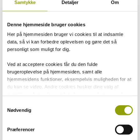
Samtykke
Detaljer
Om
UV-stråling
Denne hjemmeside bruger cookies
Læs mere
Her på hjemmesiden bruger vi cookies til at indsamle
data, så vi kan forbedre oplevelsen og gøre det så
Tørre øjne
personligt som muligt for dig.
Læs mere
Ved at acceptere cookies får du den fulde
brugeroplevelse på hjemmesiden, samt alle
Opskrifter – Dæk op til et godt syn
hjemmesidens funktioner, eksempelvis muligheden for at
Læs mere
du kan se video. Andre cookies husker dine valg af
indstillinger f.eks. for antallet af søgeresultater pr. side
samt sprog. Vi anvender også opsamlede Cookiedata i
Synet gennem livet
Samtykkevalg
forbindelse med marketing.
Nødvendig
Læs mere
Ved at trykke på 'Tillad alle' giver du samtykke til alle
Præferencer
disse formål. Du kan også vælge at tilkendegive, hvilke
Solbrillemode
formål du vil give samtykke til ved at benytte